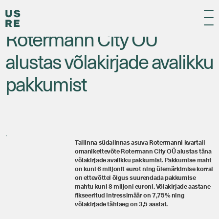
Tagasi
Rotermann City OÜ
alustas võlakirjade avalikku
pakkumist
,
Tallinna südalinnas asuva Rotermanni kvartali
omanikettevõte Rotermann City OÜ alustas täna
võlakirjade avalikku pakkumist. Pakkumise maht
on kuni 6 miljonit eurot ning ülemärkimise korral
on ettevõttel õigus suurendada pakkumise
mahtu kuni 8 miljoni euroni. Võlakirjade aastane
fikseeritud intressimäär on 7,75% ning
võlakirjade tähtaeg on 3,5 aastat.