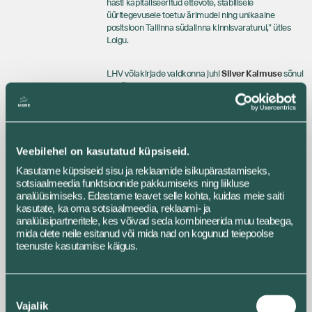
hästi kapitaliseeritud ettevõte, stabiilsele
üüritegevusele toetuv ärimudel ning unikaalne
positsioon Tallinna südalinna kinnisvaraturul,” ütles
Loigu.
LHV võlakirjade valdkonna juhi
Silver Kalmuse
sõnul
on võlakirjainvestorid oodanud Balti turule tugevaid ja
tuntud emitente, kelle äritegevus toetub kvaliteetsele
varabaasile ning stabiilsele rahavoole. „Rotermann
City puhul on tegemist ettevõttega, millel on hästi
kapitaliseeritud bilanss, tugev turupositsioon ning
selgelt eristuv ärikinnisvara portfell Tallinna
Veebilehel on kasutatud küpsiseid.
südalinnas. Rotermanni kvartali unikaalne
Kasutame küpsiseid sisu ja reklaamide isikupärastamiseks,
kontseptsioon, kõrged külastusnumbrid ja
sotsiaalmeedia funktsioonide pakkumiseks ning liikluse
mitmekesine üürnike baas loovad hea eelduse
analüüsimiseks. Edastame teavet selle kohta, kuidas meie saiti
stabiilseks rahavooks ka edaspidi,“ ütles Kalmus.
kasutate, ka oma sotsiaalmeedia, reklaami- ja
analüüsipartneritele, kes võivad seda kombineerida muu teabega,
Pakkumise olulisemad tingimused
mida olete neile esitanud või mida nad on kogunud teiepoolse
teenuste kasutamise käigus.
Pakkumise maht: kuni 6000 võlakirja,
ülemärkimise korral on emitendil õigus
suurendada kuni 8000 võlakirjani
Nõusoleku
Vajalik
(nimiväärtus 1000 eurot võlakirja
valik