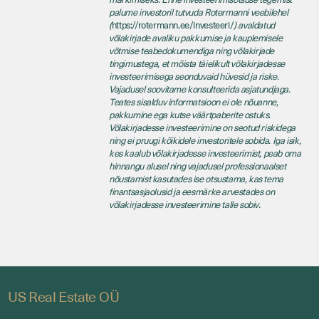
palume investoril tutvuda Rotermanni veebilehel
(
https://rotermann.ee/investeeri/
) avaldatud
võlakirjade avaliku pakkumise ja kauplemisele
võtmise teabedokumendiga ning võlakirjade
tingimustega, et mõista täielikult võlakirjadesse
investeerimisega seonduvaid hüvesid ja riske.
Vajadusel soovitame konsulteerida asjatundjaga.
Teates sisalduv informatsioon ei ole nõuanne,
pakkumine ega kutse väärtpaberite ostuks.
Võlakirjadesse investeerimine on seotud riskidega
ning ei pruugi kõikidele investoritele sobida. Iga isik,
kes kaalub võlakirjadesse investeerimist, peab oma
hinnangu alusel ning vajadusel professionaalset
nõustamist kasutades ise otsustama, kas tema
finantsasjaolusid ja eesmärke arvestades on
võlakirjadesse investeerimine talle sobiv.
US Real Estate OÜ