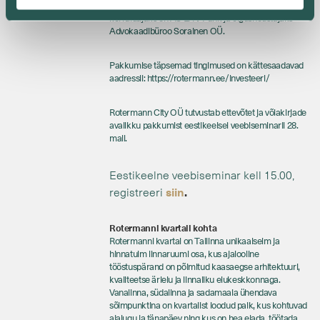
Rotermann City OÜ võlakirjade emissiooni
korraldajaks on AS LHV Pank ja õigusnõustajaks
Advokaadibüroo Sorainen OÜ.
Pakkumise täpsemad tingimused on kättesaadavad
aadressil:
https://rotermann.ee/investeeri/
Rotermann City OÜ tutvustab ettevõtet ja võlakirjade
avalikku pakkumist eestikeelsel veebiseminaril 28.
mail.
Eestikeelne veebiseminar kell 15.00,
registreeri
siin
.
Rotermanni kvartali kohta
Rotermanni kvartal on Tallinna unikaalseim ja
hinnatuim linnaruumi osa, kus ajalooline
tööstuspärand on põimitud kaasaegse arhitektuuri,
kvaliteetse ärielu ja linnaliku elukeskkonnaga.
Vanalinna, südalinna ja sadamaala ühendava
sõlmpunktina on kvartalist loodud paik, kus kohtuvad
ajalugu ja tänapäev ning kus on hea elada, töötada,