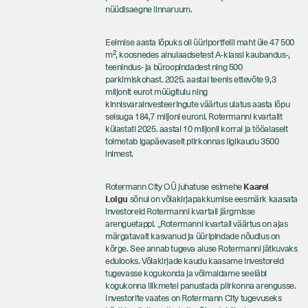
nüüdisaegne linnaruum.
Eelmise aasta lõpuks oli üüriportfelli maht üle 47 500
m², koosnedes ainulaadsetest A-klassi kaubandus-,
teenindus- ja büroopindadest ning 500
parkimiskohast. 2025. aastal teenis ettevõte 9,3
miljonit eurot müügitulu ning
kinnisvarainvesteeringute väärtus ulatus aasta lõpu
seisuga 184,7 miljoni euroni. Rotermanni kvartalit
külastati 2025. aastal 10 miljonil korral ja tööalaselt
toimetab igapäevaselt piirkonnas ligikaudu 3500
inimest.
Rotermann City OÜ juhatuse esimehe
Kaarel
Loigu
sõnul on võlakirjapakkumise eesmärk kaasata
investoreid Rotermanni kvartali järgmisse
arenguetappi. „Rotermanni kvartali väärtus on ajas
märgatavalt kasvanud ja üüripindade nõudlus on
kõrge. See annab tugeva aluse Rotermanni jätkuvaks
edulooks. Võlakirjade kaudu kaasame investoreid
tugevasse kogukonda ja võimaldame seeläbi
kogukonna liikmetel panustada piirkonna arengusse.
Investorite vaates on Rotermann City tugevuseks