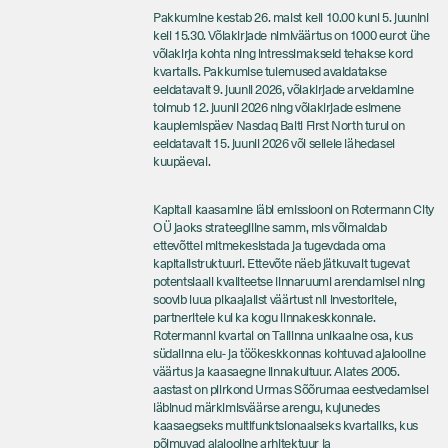
Pakkumine kestab 26. maist kell 10.00 kuni 5. juunini
kell 15.30. Võlakirjade nimiväärtus on 1000 eurot ühe
võlakirja kohta ning intressimakseid tehakse kord
kvartalis. Pakkumise tulemused avaldatakse
eeldatavalt 9. juunil 2026, võlakirjade arveldamine
toimub 12. juunil 2026 ning võlakirjade esimene
kauplemispäev Nasdaq Balti First North turul on
eeldatavalt 15. juunil 2026 või sellele lähedasel
kuupäeval.
Kapitali kaasamine läbi emissiooni on Rotermann City
OÜ jaoks strateegiline samm, mis võimaldab
ettevõttel mitmekesistada ja tugevdada oma
kapitalistruktuuri. Ettevõte näeb jätkuvalt tugevat
potentsiaali kvaliteetse linnaruumi arendamisel ning
soovib luua pikaajalist väärtust nii investoritele,
partneritele kui ka kogu linnakeskkonnale.
Rotermanni kvartal on Tallinna unikaalne osa, kus
südalinna elu- ja töökeskkonnas kohtuvad ajalooline
väärtus ja kaasaegne linnakultuur. Alates 2005.
aastast on piirkond Urmas Sõõrumaa eestvedamisel
läbinud märkimisväärse arengu, kujunedes
kaasaegseks multifunktsionaalseks kvartaliks, kus
põimuvad ajalooline arhitektuur ja