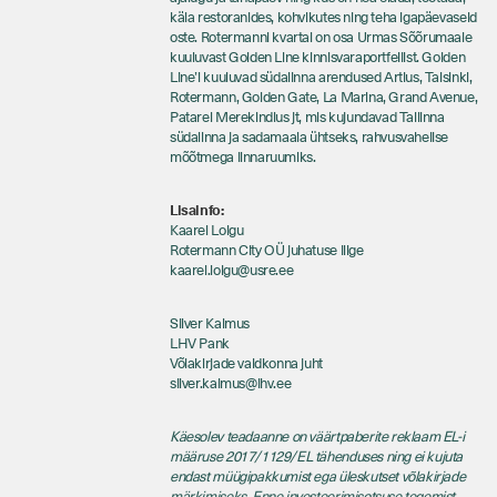
käia restoranides, kohvikutes ning teha igapäevaseid
oste. Rotermanni kvartal on osa Urmas Sõõrumaale
kuuluvast Golden Line kinnisvaraportfellist. Golden
Line’i kuuluvad südalinna arendused Artius, Talsinki,
Rotermann, Golden Gate, La Marina, Grand Avenue,
Patarei Merekindlus jt, mis kujundavad Tallinna
südalinna ja sadamaala ühtseks, rahvusvahelise
mõõtmega linnaruumiks.
Lisainfo:
Kaarel Loigu
Rotermann City OÜ juhatuse liige
kaarel.loigu@usre.ee
Silver Kalmus
LHV Pank
Võlakirjade valdkonna juht
silver.kalmus@lhv.ee
Käesolev teadaanne on väärtpaberite reklaam EL-i
määruse 2017/1129/EL tähenduses ning ei kujuta
endast müügipakkumist ega üleskutset võlakirjade
märkimiseks. Enne investeerimisotsuse tegemist