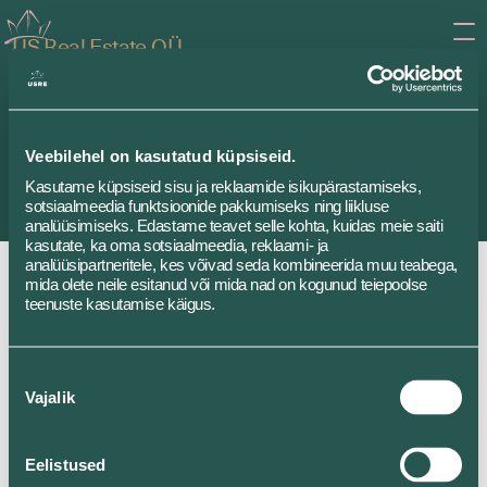
US Real Estate OÜ
Rotermanni 8
10111 Tallinn, Estonia
+372 626 4200
info@usre.ee
Veebilehel on kasutatud küpsiseid.
Kasutame küpsiseid sisu ja reklaamide isikupärastamiseks,
LinkedIn
sotsiaalmeedia funktsioonide pakkumiseks ning liikluse
analüüsimiseks. Edastame teavet selle kohta, kuidas meie saiti
kasutate, ka oma sotsiaalmeedia, reklaami- ja
analüüsipartneritele, kes võivad seda kombineerida muu teabega,
mida olete neile esitanud või mida nad on kogunud teiepoolse
teenuste kasutamise käigus.
Nõusoleku
Vajalik
valik
Eelistused