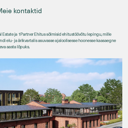
Tagasi
eie kontaktid
state ja 1Partner Ehitus sõlmisid ehitustöövõtu lepingu, mille
ndi elu- ja ärikvartalis asuvasse ajaloolisesse hoonesse kaasaegne
va aasta lõpuks.