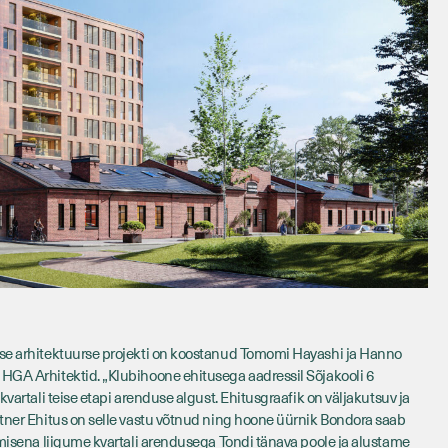
ise arhitektuurse projekti on koostanud Tomomi Hayashi ja Hanno
HGA Arhitektid. „Klubihoone ehitusega aadressil Sõjakooli 6
kvartali teise etapi arenduse algust. Ehitusgraafik on väljakutsuv ja
rtner Ehitus on selle vastu võtnud ning hoone üürnik Bondora saab
gmisena liigume kvartali arendusega Tondi tänava poole ja alustame