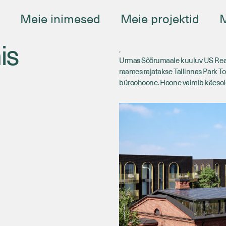
e
Meie inimesed
Meie projektid
M
is
,
Urmas Sõõrumaale kuuluv US Real E
raames rajatakse Tallinnas Park To
büroohoone. Hoone valmib käesole