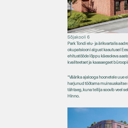
Sõjakooli 6
Park Tondi elu- ja ärikvartalis aad
okupatsiooni algust kasutusel Ees
ehitustööde lõppu käesoleva aasta
kvaliteetset ja kaasaegset büroop
“Väärika ajalooga hoonetele uue e
harjunud töötama muinsuskaitse n
tähtaeg, kuna tellija soovib veel se
Hinno.