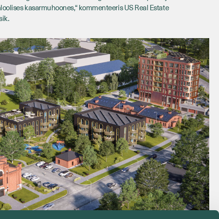
jaloolises kasarmuhoones,“ kommenteeris US Real Estate
ik.