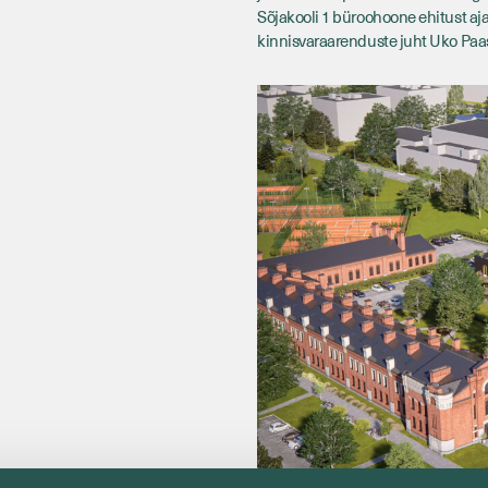
Sõjakooli 1 büroohoone ehitust a
kinnisvaraarenduste juht Uko Paas