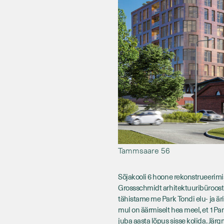
Tammsaare 56
Sõjakooli 6 hoone rekonstrueerim
Grossschmidt arhitektuuribüroost 
tähistame me Park Tondi elu- ja äri
mul on äärmiselt hea meel, et 1Pa
juba aasta lõpus sisse kolida. Jär