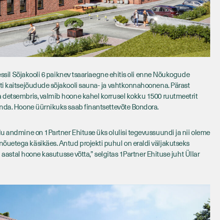
ressil Sõjakooli 6 paiknev tsaariaegne ehitis oli enne Nõukogude
ti kaitsejõudude sõjakooli sauna- ja vahtkonnahoonena. Pärast
 detsembris, valmib hoone kahel korrusel kokku 1500 ruutmeetrit
inda. Hoone üürnikuks saab finantsettevõte Bondora.
lu andmine on 1Partner Ehituse üks olulisi tegevussuundi ja nii oleme
õuetega käsikäes. Antud projekti puhul on eraldi väljakutseks
l aastal hoone kasutusse võtta,” selgitas 1Partner Ehituse juht Üllar